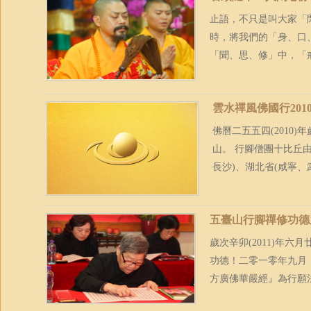
止語，不只是叫大家「
時，將我們的「身、口
「聞、思、修」中，「
雲水禪風佛國行20
佛曆二五五四(2010
山。 行腳僧團十比丘
長沙)、湖北省(咸寧、武
五臺山行腳禪修功德
歲次辛卯(2011)年
功德！二零一零年九月
方廣佛華嚴經』為行願法