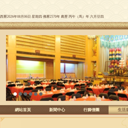
西曆2026年08月06日 星期四 佛曆2570年 農歷 丙午（馬）年 六月廿四
1
2
3
4
5
6
網站首頁
新聞中心
行腳僧團
生活