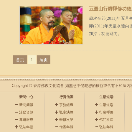
五臺山行腳禪修功德之
歲次辛卯(2011)年
卯(2011)年天童水
加持，功德迴向。
首页
1
尾页
Copyright © 香港佛教文化協會 如無意中侵犯您的權益或含有不如
新聞中心
行腳僧團
生活道場
新聞簡報
宗務組織
生活道場
活動資訊
弘宗演教
行腳禪修
專題報導
學修次第
佛門社區
弘法年鑒
僧團年報
弘法年報