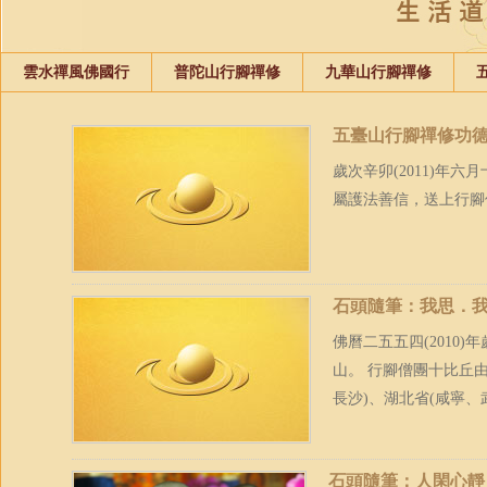
雲水禪風佛國行
普陀山行腳禪修
九華山行腳禪修
五臺山行腳禪修功
歲次辛卯(2011)年
屬護法善信，送上行腳
石頭隨筆：我思．
佛曆二五五四(2010
山。 行腳僧團十比丘
長沙)、湖北省(咸寧、武
石頭隨筆：人閑心靜