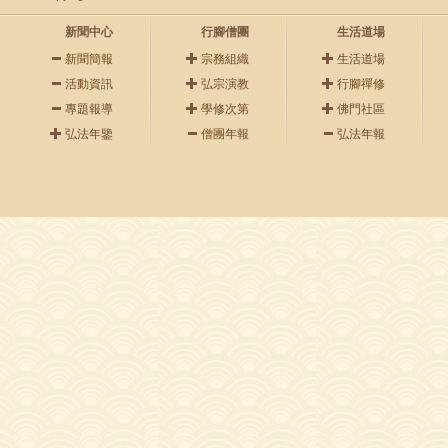
新聞中心
行腳僧團
生活道場
新聞簡報
宗務組織
生活道場
活動資訊
弘宗演教
行腳禪修
專題報導
學修次第
佛門社區
弘法年鑒
僧團年報
弘法年報