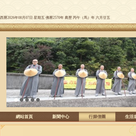
西曆2026年08月07日 星期五 佛曆2570年 農歷 丙午（馬）年 六月廿五
1
2
3
4
5
網站首頁
新聞中心
行腳僧團
生活