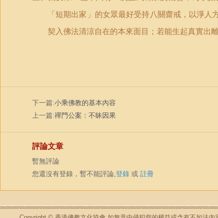
「
短期出家
」
的女眾最好受持八關齋戒，以淨人
契入佛法清涼自在的本來面目；若能生起真實出
下一篇:
小乘佛教的基本內容
上一篇:
禪門公案：不昧因果
評論文章
暫無評論
您還沒有登錄，暫不能評論,
登錄
或
註冊
Copyright © 香港佛教文化協會 如無意中侵犯您的權益或含有不如