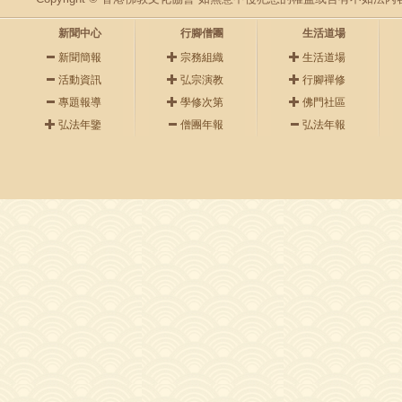
新聞中心
行腳僧團
生活道場
新聞簡報
宗務組織
生活道場
活動資訊
弘宗演教
行腳禪修
專題報導
學修次第
佛門社區
弘法年鑒
僧團年報
弘法年報