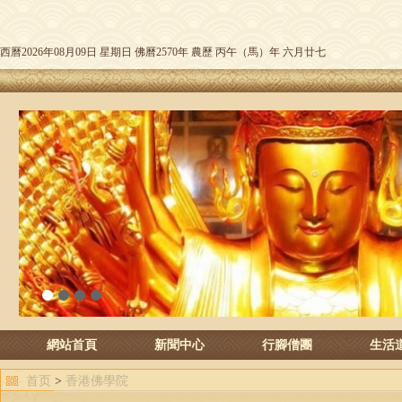
西曆2026年08月09日 星期日 佛曆2570年 農歷 丙午（馬）年 六月廿七
1
2
3
4
網站首頁
新聞中心
行腳僧團
生活
首页
>
香港佛學院