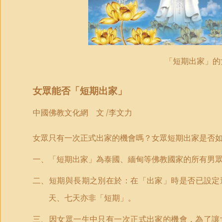
「
短期出家
」
的
女眾能否
「
短期出家
」
中國佛教文化網 文 /李文力
女眾只有一次正式出家的機會嗎？女眾短期出家是否
一
、
「
短期出家
」
為泰國、緬甸等佛教國家的所有男
二
、短期與長期之別在於：在
「
出家
」
時是否已設定
天、七天亦非
「
短期
」
。
三
、因女眾一生中只有一次正式出家的機會，為了讓