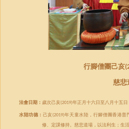
行腳僧團己亥
(
慈悲
法會日期：
歲次己亥
年正月十六日至八月十五日
(2019)
水陸功德：
己亥
年天童水陸，行腳僧團香港普
(2019)
修
、
定課修持
。慈悲道場，以法利生；生