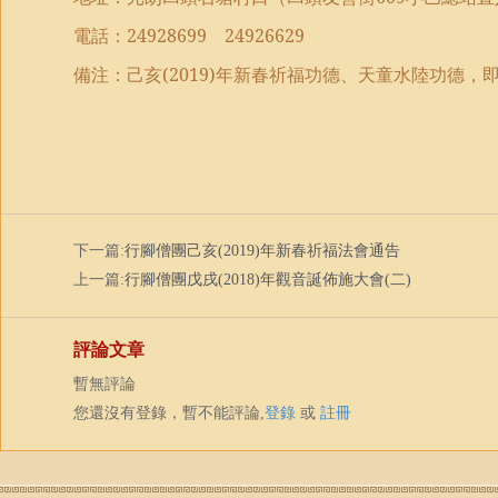
電話：
24928699
24926629
備注：己亥
(2019)
年
新春祈福功德、
天童水陸功德，
下一篇:
行腳僧團己亥(2019)年新春祈福法會通告
上一篇:
行腳僧團戊戌(2018)年觀音誕佈施大會(二)
評論文章
暫無評論
您還沒有登錄，暫不能評論,
登錄
或
註冊