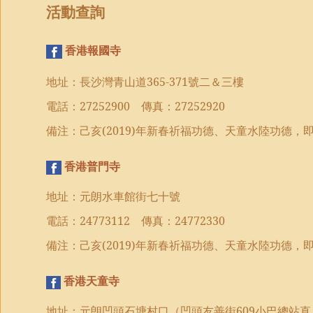
活動查詢
香港報國寺
地址：長沙灣青山道
365-371
號二＆三樓
電話：
27252900
傳真：
27252920
備注：己亥
(2019)
年
新春祈福功德、
天童水陸功德，
香港普門寺
地址：元朗水車館街七十號
電話：
24773112
傳真：
24772330
備注：己亥
(2019)
年
新春祈福功德、
天童水陸功德，
香港天童寺
地址：元朗凹頭石塘村口（凹頭友善街
609
小巴總站直