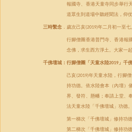
報國寺、香港天童寺同步舉行
道眾生到道場中聽經聞法，仰
三時繫念
．歲次己亥
年二月初一至七
(2019)
行腳僧團香港普門寺、香港報
念佛，求生西方淨土。大家一
千佛壇城：行腳僧團
「
天童水陸
」
千
2019
己亥
年天童水陸，行腳僧
(2019)
持功德。依水陸會本（內壇）
界、發符、懸幡；奉請上堂、
法天童水陸「千佛壇城」功德
第一梯次「千佛壇城」修持功
第二梯次「千佛壇城」修持功