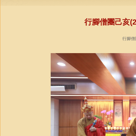
行腳僧團己亥(2
行腳僧團教