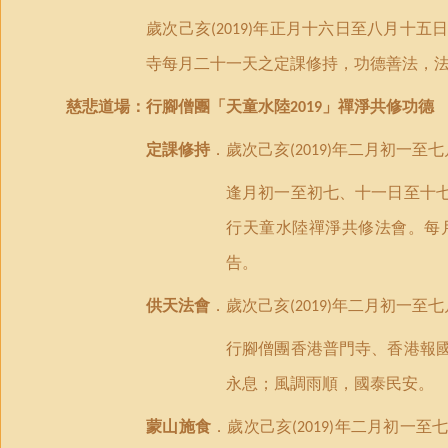
歲次己亥
年正月十六日至八月十五
(2019)
寺每月二十一天之定課修持，
功德善法
，
慈悲
道場
：行腳僧團
「
天童水陸
」
禪淨共修
功德
2019
定課
修
持
．歲次己亥
年二月初一至七
(2019)
逢月初一至初七、十一日至十
行天童水陸禪淨共修法會。每
告。
供天法會
．歲次己亥
年二月初一至七
(2019)
行腳僧團香港普門寺、香港報
永息；風調雨順，國泰民安。
蒙山施食
．歲次己亥
年二月初一至
(2019)