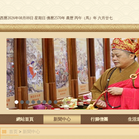
西曆2026年08月09日 星期日 佛曆2570年 農歷 丙午（馬）年 六月廿七
1
2
3
4
5
6
7
8
網站首頁
新聞中心
行腳僧團
生活
首页
>
新聞中心