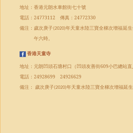
地址：香港元朗水車館街七十號
電話：
24773112
傳真：
24772330
備注：
歲次庚子
年
天童水陸三寶全梯次
增福延
(2020)
午六時。
香港天童寺
地址：元朗凹頭石塘村口（凹頭友善街
609
小巴總站直
電話：
24928699
24926629
備注：
歲次庚子
年
天童水陸三寶全梯次
增福延
(2020)