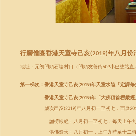
行腳僧團
香港天童寺
己亥
年八月
份
(2019)
地址：元朗凹頭石塘村口（凹頭友善街
小巴總站直
609
第一梯次：
香港天童寺己亥
年天童水陸「定課修
(2019)
香港天童寺己亥
年「大佛頂首楞嚴經
(2019)
歲次己亥
年八月初一至初七．西曆
(2019)
20
誦楞嚴經：八月初一至初七．每天上午九
供佛齋天：八月
初
一
．
上午九時至十二