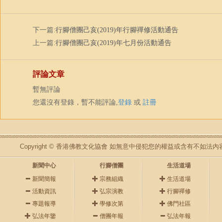
下一篇:
行腳僧團己亥(2019)年行腳禪修活動通告
上一篇:
行腳僧團己亥(2019)年七月份活動通告
評論文章
暫無評論
您還沒有登錄，暫不能評論,
登錄
或
註冊
Copyright © 香港佛教文化協會 如無意中侵犯您的權益或含有不如
新聞中心
行腳僧團
生活道場
新聞簡報
宗務組織
生活道場
活動資訊
弘宗演教
行腳禪修
專題報導
學修次第
佛門社區
弘法年鑒
僧團年報
弘法年報