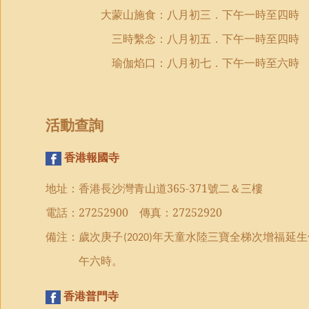
大蒙山施食：八月
初
三
．
下午一時至四時
三時繫念：八月初五
．
下午一時至四時
瑜伽焰口：八月初七．下午一時至六時
活動查詢
香港報國寺
地址：香港長沙灣青山道
365-371
號二＆三樓
電話：
27252900
傳真：
27252920
備注：
歲次庚子
年
天童水陸三寶全梯次
增福延
(2020)
午六時。
香港普門寺