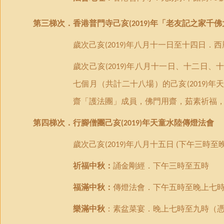
第
三
梯次．香港
普門
寺
己亥
年
「
老友記之家千佛
(2019)
歲次己亥
年八月十一日至十四日．西
(2019)
歲次己亥
年八月十一日
、十二日、
(2019)
七個月
（
共計二十八場）的己亥
年
(2019)
齋「護法團」成員，佛門用齋，茹素祈福
第
四
梯次．
行腳僧團己亥
年天童水陸傳燈法會
(2019)
歲次己亥
年八月十五日
下午三時至
(2019)
(
祈福中秋：
誦金剛經
．
下午三時至五時
福滿中秋：
傳燈法會．下午五時至晚上七
樂滿中秋
：素盆菜宴．晚上七時至九時（