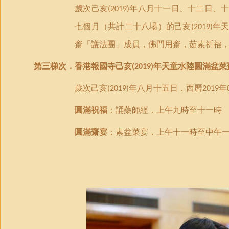
歲次己亥
年八月十一日
、十二日、
(2019)
七個月
（
共計二十八場）的己亥
年
(2019)
齋「護法團」成員，佛門用齋，茹素祈福
第
三
梯次．香港
報國
寺
己亥
年天童水陸圓滿盆菜
(2019)
歲次己亥
年八月十五日．西曆
年
(2019)
2019
圓滿祝福
：誦藥師經
．
上午九時至十一時
圓滿齋宴
：素盆菜宴．上午十一時至中午