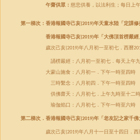
午齋供眾：
慈悲供養，以法利生；每日上
第一梯次：
香港報國寺己亥
年天童水陸「定課修
(2019)
香港報國寺己亥
年「大佛頂首楞嚴經
(2019)
歲次己亥
年八月初一至初七．西曆
(2019)
20
誦楞嚴經：八月初一至初七．每天上午九
大蒙山施食：八月
初一．
下午一時至四時
三時繫念：八月初四
．
下午一時至四時
供佛齋天：八月
初
七
．
上午九時至十二
瑜伽焰口：八月初七．下午一時至六時
第
二
梯次．香港
報國
寺
己亥
年
「
老友記之家千佛
(2019)
歲次己亥
年八月十一日至十四日．西
(2019)