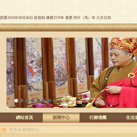
西曆2026年08月06日 星期四 佛曆2570年 農歷 丙午（馬）年 六月廿四
1
2
3
4
5
6
7
8
網站首頁
新聞中心
行腳僧團
生活
首页
>
新聞中心