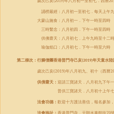
歲次己亥
年八月初一至初七．西曆
(2019)
20
誦楞嚴經：八月初一至初七．每天上午九
大蒙山施食：八月
初一．
下午一時至四時
三時繫念：八月初四
．
下午一時至四時
供佛齋天：八月
初
七
．
上午九時至十二
瑜伽焰口：八月初七．下午一時至六時
第二梯次：
行腳僧團
香港普門寺
己亥
年
天童水陸
(2019)
歲次己亥
(2019)
年八月初九、初十（西曆
2
供佛齋天
：
迎請三寶諸天．
八月初九下
午
普供三寶諸天．
八月初十
上午
法會功德：
歡迎十方護法善信，
報名
參加
法會地址：
香港普門寺．元朗水車館街
70