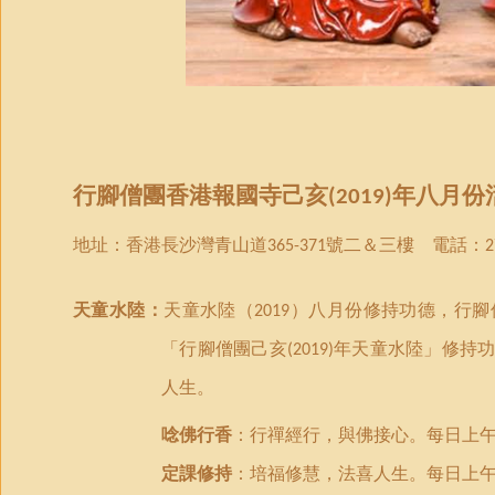
行腳僧團
香港報國寺己亥
年
八月份
(2019)
地址：
香港
長沙灣青山道
號二＆三樓 電話：
365-371
2
天童水陸：
天童水陸（
）八月份
修持功德
，
行腳
2019
「
行腳僧團己亥
年天童水陸
」
修持
(2019)
人生。
唸佛行香
：行禪經行，與佛接心。
每日上
定課修持
：培福修慧，法喜人生。每日上