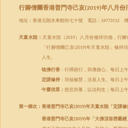
行腳僧團
香港
普門
寺己亥
年
八月份
(2019)
地址：
香港
元朗水車館街七十號 電話：
傳
24773112
天童水陸：
天童水陸（
）八月份
修持功德
，
行腳
2019
「
行腳僧團己亥
年天童水陸
」
修持
(2019)
人生。
唸佛行香
：行禪經行，與佛接心。
每日上
定課修持
：培福修慧，法喜人生。每日上
午齋供眾：
慈悲供養，以法利生；每日上
第一梯次：
香港普門寺己亥
年天童水陸「定課修
(2019)
香港普門寺己亥
年「大佛頂首楞嚴經
(2019)