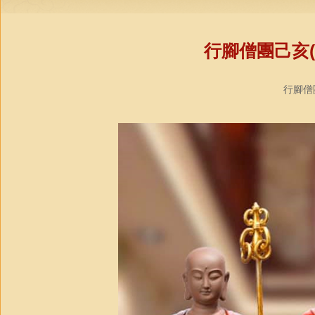
行腳僧團己亥(
行腳僧團教