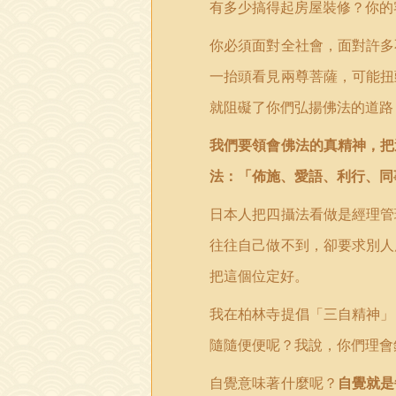
有多少搞得起房屋裝修？你的
你必須面對全社會，面對許多
一抬頭看見兩尊菩薩，可能扭
就阻礙了你們弘揚佛法的道路
我們要領會佛法的真精神，把
法：
「
佈施、愛語、利行、同
日本人把四攝法看做是經理管
往往自己做不到，卻要求別人
把這個位定好。
我在柏林寺提倡
「
三自精神」
隨隨便便呢？我說，你們理會
自覺意味著什麼呢？
自覺就是