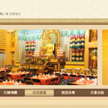
午（馬）年 六月廿六
行腳僧團
生活道場
慈悲供養
天童水陸