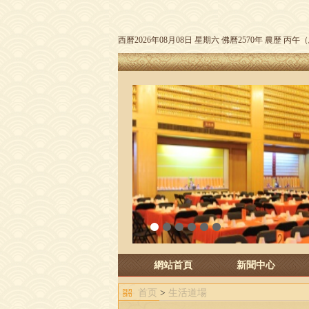
西曆2026年08月08日 星期六 佛曆2570年 農歷 丙
1
2
3
4
5
6
網站首頁
新聞中心
首页
>
生活道場