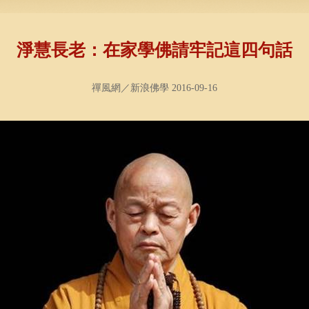
淨慧長老：在家學佛請牢記這四句話
禪風網／新浪佛學 2016-09-16