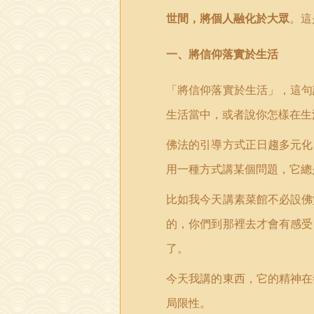
世間，將個人融化於大眾
。這
一、將信仰落實於生活
「
將信仰落實於生活」，這句
生活當中，或者說你怎樣在生
佛法的引導方式正日趨多元化
用一種方式講某個問題，它總
比如我今天講素菜館不必設佛
的，你們到那裡去才會有感受
了。
今天我講的東西，它的精神在
局限性。