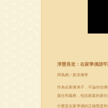
淨慧長老：在家學佛請牢
禪風網／新浪佛學
作為在家佛弟子，不論你信佛
責任和義務，包括家庭的責任
什麼是在家學佛的正確態度和