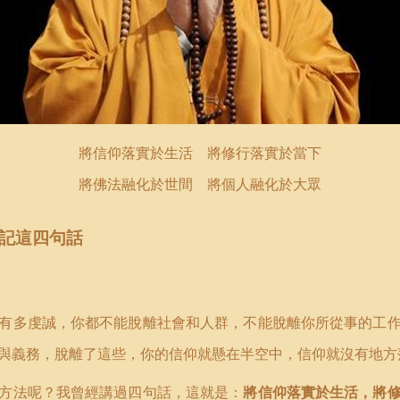
將信仰落實於生活 將修行落實於當下
將佛法融化於世間 將個人融化於大眾
記這四句話
有多虔誠，你都不能脫離社會和人群，不能脫離你所從事的工
與義務，脫離了這些，你的信仰就懸在半空中，信仰就沒有地方
方法呢？我曾經講過四句話，這就是：
將信仰落實於生活，將