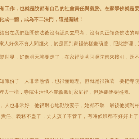
有工作，也就是說都有自己的社會責任與義務。在家學佛就是
化成一體，成為不二法門，這是關鍵！
結出在我們聽聞佛法後沒有認真去思考，沒有真正領會佛法的
家人好像不食人間煙火，於是回到家裡依樣畫葫蘆，照此辦理，
樂世界，好像明天就要走了，在家裡等著阿彌陀佛來接引，既
知識份子，人非常熱情，也很懂道理。但就是很執著，要把寺
裡去一樣，寺院生活也不能照搬到家庭裡，但她卻硬要照搬。
，人也非常好，他很耐心地勸說妻子，她都不聽，最後他就到
庭責任、義務不盡了，丈夫孩子不管了，有時候班都不好好上了