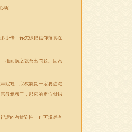
心態。
難多少倍！你怎樣把信仰落實在
了，推而廣之就會出問題。因為
在寺院裡，宗教氣氛一定要濃濃
有宗教氣氛了，那它的定位就錯
這裡講的有針對性，也可說是有