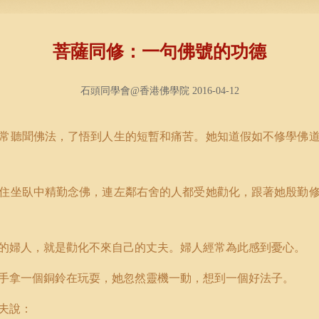
菩薩同修：一句佛號的功德
石頭同學會@香港佛學院 2016-04-12
常聽聞佛法，了悟到人生的短暫和痛苦。她知道假如不修學佛
住坐臥中精勤念佛，連左鄰右舍的人都受她勸化，跟著她殷勤
的婦人，就是勸化不來自己的丈夫。婦人經常為此感到憂心。
手拿一個銅鈴在玩耍，她忽然靈機一動，想到一個好法子。
夫說：