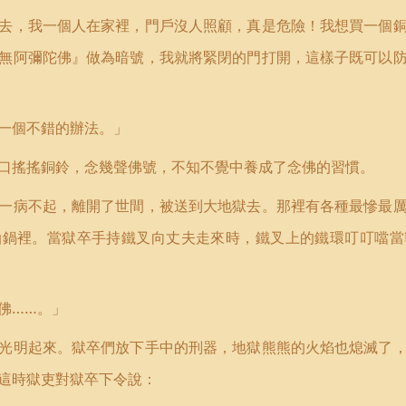
去，我一個人在家裡，門戶沒人照顧，真是危險！我想買一個
無阿彌陀佛』做為暗號，我就將緊閉的門打開，這樣子既可以
一個不錯的辦法。」
口搖搖銅鈴，念幾聲佛號，不知不覺中養成了念佛的習慣。
一病不起，離開了世間，被送到大地獄去。那裡有各種最慘最
油鍋裡。當獄卒手持鐵叉向丈夫走來時，鐵叉上的鐵環叮叮噹當
佛
……
。」
光明起來。獄卒們放下手中的刑器，地獄熊熊的火焰也熄滅了
這時獄吏對獄卒下令說：