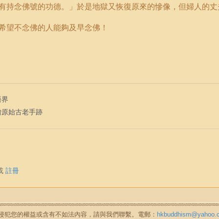
有持念佛號的功德。」於是地獄又恢復原來的慘像，但婦人的丈
希望不念佛的人能夠及早念佛！
悟界
僧原始古老手跡
或
註冊
如無意中侵犯您的權益或含有不如法內容，請與我們聯繫。電郵：
hkbuddhism@yahoo.