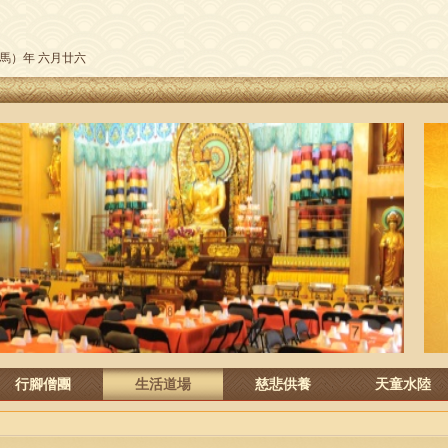
午（馬）年 六月廿六
行腳僧團
生活道場
慈悲供養
天童水陸