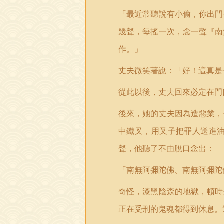
「最近常聽說有小偷，你出門
幾聲，每搖一次，念一聲『南
作。」
丈夫微笑著說：「好！這真是
從此以後，丈夫回來必定在門
後來，她的丈夫因為造惡業，
中鐵叉，用叉子把罪人送進
聲，他聽了不由脫口念出：
「南無阿彌陀佛、南無阿彌陀
奇怪，漆黑陰森的地獄，頓時
正在受刑的鬼魂都得到休息。