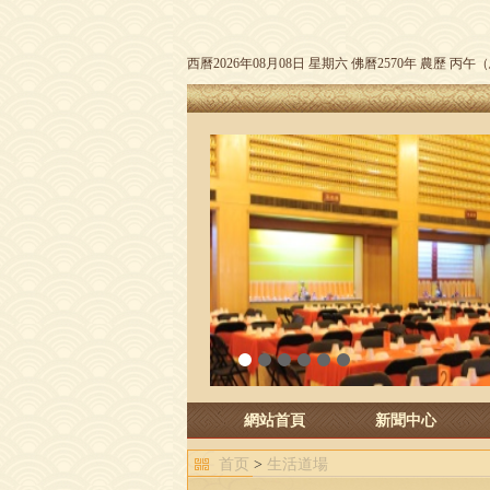
西曆2026年08月08日 星期六 佛曆2570年 農歷 丙
1
2
3
4
5
6
網站首頁
新聞中心
首页
>
生活道場