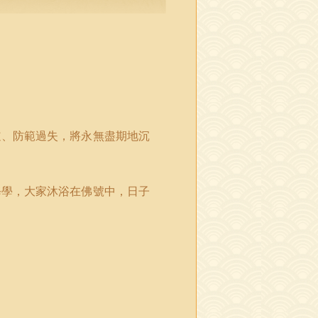
道、防範過失，將永無盡期地沉
修學，大家沐浴在佛號中，日子