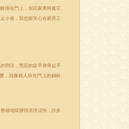
銅鈴掛在門上，你回家來時搖它
防止小偷，我也能安心在廚房工
厲的刑法，兇惡的獄卒會舉起手
響，就像婦人掛在門上的銅鈴
，整個地獄變得清淨涼快，許多