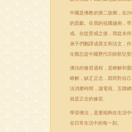
中國是佛教的第二故鄉，在
25
的貢獻。在我的祖國越南，早
成。自從受戒之後，我從未停
弟子們翻譯成英文和法文，作
生難忘從中國歷代宗師那兒受
佛法的修習過程，是瞭解和愛
瞭解，缺乏正念，因而對自己
法消磨時間，讓電視、互聯網
就是正念的修習。
學習佛法，是要能夠在生活中
在日常生活中的每一刻。