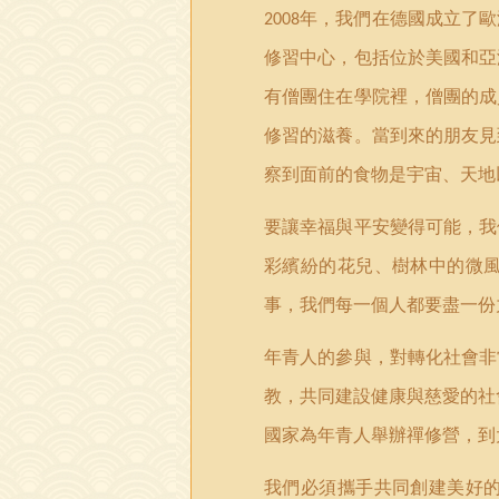
年，我們在德國成立了歐
2008
修習中心，包括位於美國和亞
有僧團住在學院裡，僧團的成
修習的滋養。當到來的朋友見
察到面前的食物是宇宙、天地
要讓幸福與平安變得可能，我
彩繽紛的花兒、樹林中的微
事，我們每一個人都要盡一份
年青人的參與，對轉化社會非
教，共同建設健康與慈愛的社
國家為年青人舉辦禪修營，到
我們必須攜手共同創建美好