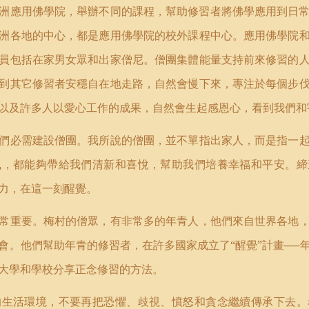
洲應用佛學院，舉辦不同的課程，幫助修習者將佛學應用到日
洲各地的中心，都是應用佛學院的校外課程中心。應用佛學院
員包括在家男女眾和出家僧尼。僧團集體能量支持前來修習的
到其它修習者安穩自在地走路，自然會慢下來，專注於每個步
以及許多人以愛心工作的成果，自然會生起感恩心，看到我們和
們必需建設僧團。我所說的僧團，並不單指出家人，而是指一
風，都能夠帶給我們清新和喜悅，幫助我們培養幸福和平安。締
力，在這一刻醒覺。
常重要。梅村的僧眾，有非常多的年青人，他們來自世界各地
會。他們幫助年青的修習者，在許多國家成立了“醒覺”計畫──
大學和學校分享正念修習的方法。
的生活環境，不要再把恐懼、歧視、憤怒和貪念繼續傳承下去。