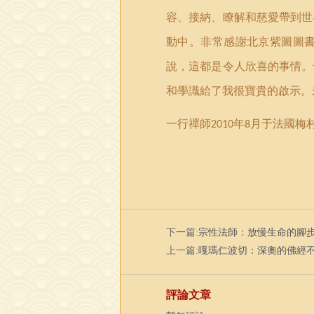
容、接納、瞭解和慈愛帶到世
動中。非常感謝北京紫圖圖
說，這都是令人欣喜的事情。
和學識給了我很寶貴的啟示。
一行禪師
年
月于法國梅
2010
8
下一篇:
宗性法師：放慢生命的腳
上一篇:
嘎瑪仁波切：深奧的佛經
評論文章