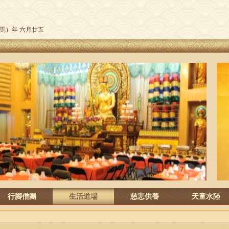
午（馬）年 六月廿五
行腳僧團
生活道場
慈悲供養
天童水陸