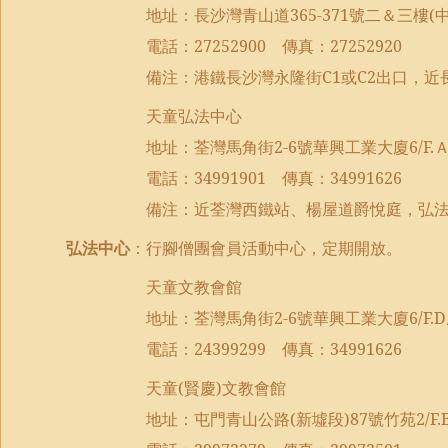
地址：長沙灣青山道
365-371
號二＆三樓
(
電話：
27252900
傳真：
27252920
備注：港鐵長沙灣永隆街
C1
或
C2
出口，近
天童弘法中心
地址：荃灣馬角街
2-6
號華興工業大廈
6/F.
電話：
34991901
傳真：
34991626
備注：近荃灣西鐵站、楊屋道爵悅庭，弘
弘法中心
：行腳僧團會員活動中心，定期開放。
天童文教會館
地址：荃灣馬角街
2-6
號華興工業大廈
6/F.D
電話：
24399299
傳真：
34991626
天童
(
賢慶
)
文教會館
地址：屯門青山公路
(
新墟段
)87
號竹苑
2/F.