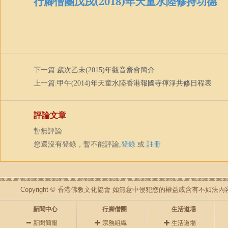
行腳僧團戊戌(2018)年天童水陸修持功德
下一篇:
歲次乙未(2015)年觀音齋會簡介
上一篇:
甲午(2014)年天童水陸香港報國寺禪淨共修日程表
評論文章
暫無評論
您還沒有登錄，暫不能評論,
登錄
或
註冊
Copyright © 香港佛教文化協會 如無意中侵犯您的權益或含有不如
新聞中心
行腳僧團
生活道場
新聞簡報
宗務組織
生活道場