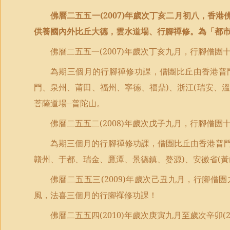
佛曆二五五一
(2007)
年歲次丁亥二月初八，香港
供養國內外比丘大德，雲水道場、行腳禪修。為「都
佛曆二五五一
(2007)
年歲次丁亥九月，行腳僧團
為期三個月的行腳禪修功課，僧團比丘由香港普
門、泉州、莆田、福州、寧德、福鼎
)
、浙江
(
瑞安、溫
菩薩道場
--
普陀山。
佛曆二五五二
(2008)
年歲次戊子九月，行腳僧團
為期三個月的行腳禪修功課，僧團比丘由香港普
贛州、于都、瑞金、鷹潭、景德鎮、婺源
)
、安徽省
(
黃
佛曆二五五三
(2009)
年歲次己丑九月，行腳僧團
風，法喜三個月的行腳禪修功課！
佛曆二五五四
(2010)
年歲次庚寅九月至歲次辛卯
(