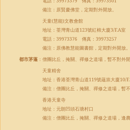
電話：
39973379
傳真：
39973501
備注：原賢慶佛堂，定期對外開放。
天童
(
慧能
)
文教會館
地址：荃灣青山道
123
號紅棉大廈
3/F.A
室
電話：
39973376
傳真：
39973257
備注：原佛教慧能圖書館，定期對外開放
都市茅蓬
：僧團比丘，掩關、禪修之道場，暫不對外
天童精舍
地址：香港荃灣青山道
119
號蘊祟大廈
10/F
備注：
僧團比丘，掩關、禪修之道場，暫
香港天童寺
地址：元朗凹頭石塘村口
備注：僧團比丘，掩關、禪修之道場，逢