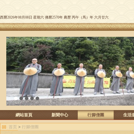
西曆2026年08月08日 星期六 佛曆2570年 農歷 丙午（馬）年 六月廿六
1
2
3
4
5
網站首頁
新聞中心
行腳僧團
生活
首页
>
行腳僧團