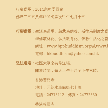
行腳僧團．
2014
宗務委員會
佛曆二五五八年
(2014)
歲次甲午七月十五
行腳僧團
：生活為道場、慈悲為供養、戒律為制度之
學修叢林化、弘法教育化、佈教生活化之
網址：
www.bpt-buddhism.org/
或
www.b
電郵：
hkbuddhism@yahoo.com.hk
弘法道場
：社區大眾之共修道場。
開放時間，每天上午十時至下午六時。
香港普門寺
地址：元朗水車館街七十號
電話：
24773112
傳真：
24772330
香港報國寺