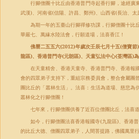
行腳僧團十比丘由香港普門寺起香行腳，途經廣
武漢
)
、河南省
(
信陽、許昌、鄭州
)
、山西省
(
長治、太
為期一年的五臺山行腳禪修功課，行腳僧團十比
華嚴七、萬緣水陸法會，行願道場，法喜香江！
佛曆二五五六
(2012)
年歲次壬辰七月十五
(
僧寶節
)
龍區
)
、香港普門寺
(
元朗區
)
、天童弘法中心
(
荃灣區
)
為
在天童精舍、香港天童寺、香港普門寺、香港報
會的四眾弟子支持下，重組宗務委員會，整合會屬團
團比丘的「叢林生活」。法喜：生活為道場、慈悲為
叢林化之行腳僧團！
七年來，行腳僧團供養了近百位僧團比丘，法喜
如今，行腳僧團法喜香港報國寺
(
九龍區
)
、香港普
的比丘大德、僧團四眾弟子，人間菩提路，佛國萬里