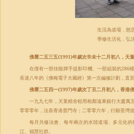
生活為道場．慈
學修生活化．弘
佛曆二五三五
(1991)
年歲次辛未十二月初八，天
在僅有一部佳能牌手提影印機、一部組裝的
286
長達八年的《佛梅電子大藏經》第一次編修計劃，直
佛曆二五四一
(1997)
年歲次丁丑二月初八，香港
一九九七年，天童精舍租用相鄰遠東銀行大廈萬
零零零年，法喜香港普門寺；二零零六年，行願荃灣
每月共修法會、每年兩次的水陸道場、多元化的
江、福慧社群。