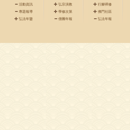
活動資訊
弘宗演教
行腳禪修
專題報導
學修次第
佛門社區
弘法年鑒
僧團年報
弘法年報