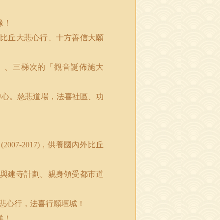
緣！
比丘大悲心行、十方善信大願
」、三梯次的「觀音誕佈施大
中心。慈悲道場，法喜社區、功
劃
，供養國內外比丘
(2007-2017)
與建寺計劃。親身領受都市道
悲心行，法喜行願壇城！
祥！