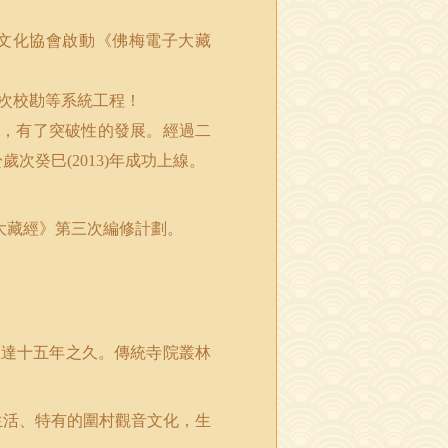
文化協會啟動《佛梅電子大藏
次校勘等系統工程！
，有了突破性的發展。經過二
於歲次癸巳
年成功上線。
(2013)
大藏經》第三次編修計劃。
。
區達十五年之久。傳統寺院叢林
生活、特有的圍村觀音文化，生