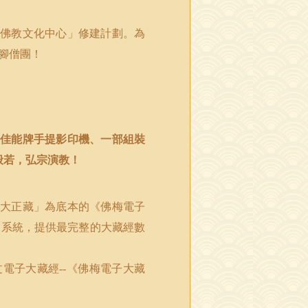
佛教文化中心」修建計劃。為
腳僧團！
佳能牌手提影印機、一部組裝
般若，弘宗演教！
大正藏」為底本的《佛梅電子
」系統，提供最完整的大藏經數
文電子大藏經
《佛梅電子大藏
--