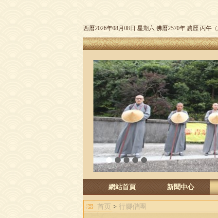
西曆2026年08月08日 星期六 佛曆2570年 農歷 丙
1
2
3
4
5
網站首頁
新聞中心
首页
>
行腳僧團