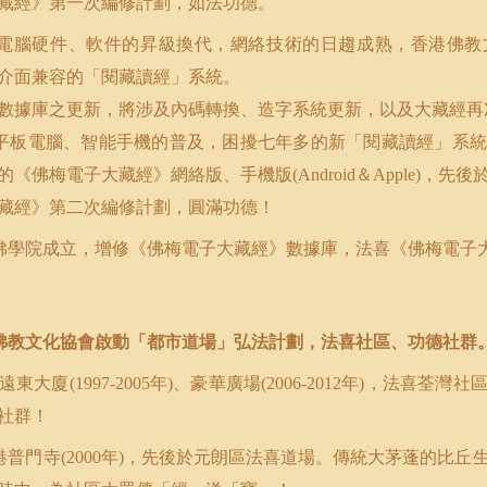
藏經》第一次編修計劃，如法功德。
電腦硬件、軟件的昇級換代，網絡技術的日趨成熟，香港佛教
介面兼容的「閱藏讀經」系統。
數據庫之更新，將涉及內碼轉換、造字系統更新，以及大藏經再
平板電腦、智能手機的普及，困擾七年多的新「閱藏讀經」系統
的《佛梅電子大藏經》網絡版、手機版
＆
，先後
(Android
Apple)
藏經》第二次編修計劃，圓滿功德！
佛學院成立，增修《佛梅電子大藏經》數據庫，法喜《佛梅電子
佛教文化協會啟動「都市道場」弘法計劃，法喜社區、功德社群
遠東大廈
年
、豪華廣場
年
，法喜荃灣社
(1997-2005
)
(2006-2012
)
社群！
港普門寺
年
，先後於元朗區法喜道場。傳統大茅蓬的比丘
(2000
)