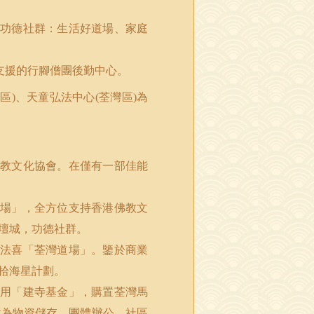
功德社群：生活好道場、家庭
支援的行腳僧團後勤中心。
朗區
、天童弘法中心
荃灣區
為
)
(
)
教文化協會。在僅有一部佳能
場」，全方位支持香港佛教文
壇城，功德社群。
法喜「荃灣道場」。鑒於商業
拾海星計劃。
用「建寺基金」，購置荃灣馬
建為物資儲存、團體辦公、社區