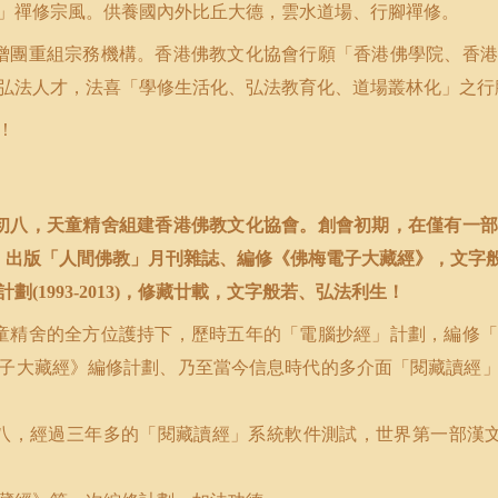
」禪修宗風。供養國內外比丘大德，雲水道場、行腳禪修。
僧團重組宗務機構。香港佛教文化協會行願「香港佛學院、香港
弘法人才，法喜「學修生活化、弘法教育化、道場叢林化」之行
！
初八，天童精舍組建香港佛教文化協會。創會初期，在僅有一部
，出版「人間佛教」月刊雜誌、編修《佛梅電子大藏經》，文字
計劃
，修藏廿載，文字般若、弘法利生！
(1993-2013)
童精舍的全方位護持下，歷時五年的「電腦抄經」計劃，編修「
子大藏經》編修計劃、乃至當今信息時代的多介面「閱藏讀經
八，經過三年多的「閱藏讀經」系統軟件測試，世界第一部漢