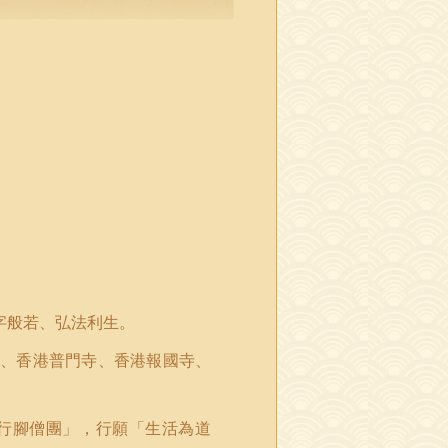
字般若、弘法利生。
、香港普門寺、香港報國寺、
行腳僧團」，行願「生活為道