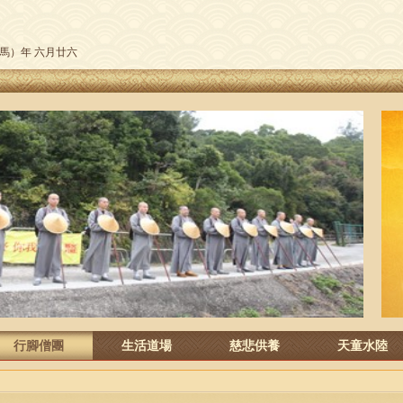
午（馬）年 六月廿六
行腳僧團
生活道場
慈悲供養
天童水陸