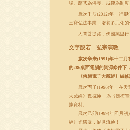
場、慈悲為供養、戒律為制度
歲次壬辰
年，行腳
(2012)
三寶弘法事業，培養多元化的
人間菩提路，佛國萬里行
文字般若 弘宗演教
歲次辛未
年十二月
(1991)
的
桌面電腦的資源條件下
286
《佛梅電子大藏經》編修
歲次丙子
年，在天
(1996)
大藏經》數據庫。為《佛梅電
據資料。
歲次己卯
年四月初
(1999)
經》光碟版，靦世流通！