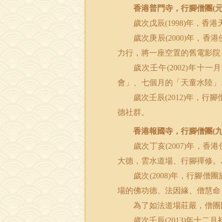
香港普門寺，行腳僧團
(
歲次戊辰
年，香港
(1998)
歲次庚辰
年，香港
(2000)
力行，將一座空置的舊電影院
歲次壬午
年十一月
(2002)
會」、七個月的「天童水陸」
歲次壬辰
年，行腳
(2012)
德社群。
香港報國寺，行腳僧團
(
歲次丁亥
年，香港
(2007)
大德，雲水道場、行腳禪修。
歲次
年，行腳僧團
(2008)
場的佛功德、法因緣、僧慧命
為了如法道場莊嚴，僧團
歲次壬辰
年十二月
(2013)