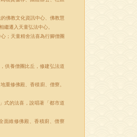
法的佛教文化資訊中心、佛教慧
相繼遷入天童弘法中心。
中心；天童精舍法喜為行腳僧團
，供養僧團比丘，修建弘法道
原地重修佛殿、香積廚、僧寮。
」式的法喜，說唱著「都市道
全面維修佛殿、香積廚、僧寮