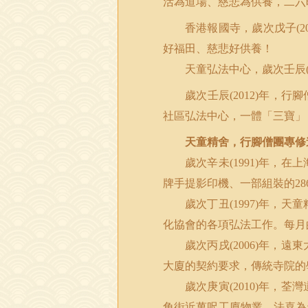
活為道場、慈悲為供養，二六
香港報國寺，歲次戊子
(2
好福田、慈悲好供養！
天童弘法中心，歲次壬辰
歲次壬辰
年，行腳
(2012)
社區弘法中心，一體「三寶」
天童精舍，行腳僧團專修
歲次辛未
年，在上
(1991)
牌手提影印機、一部組裝的
28
歲次丁丑
年，天童
(1997)
化協會的各項弘法工作。每月
歲次丙戌
年，遠東
(2006)
大廈的契約要求，傳統寺院的
歲次庚寅
年，荃灣
(2010)
角街近萬呎工廈物業，法喜為