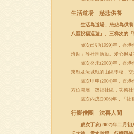
生活道場 慈悲供養
生活為道場、慈悲為供養
八區祝福巡遊」、三梯次的「
歲次己卯
年，香港
(1999)
濟助」等社區活動。愛心遍及
歲次癸未
年，香港
(2003)
東縣及汝城縣的山區學校，交
歲次甲申
年，香港
(2004)
方位開展「築福社區．功德社
歲次丙戌
年，「社
(2006)
行腳僧團 法喜人間
歲次丁亥
年二月初
(2007)
丘大德，雲水道場、行腳禪修