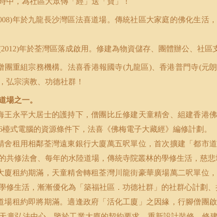
時中，為社區大眾傳「經」送「寶」！
年於九龍長沙灣區法喜道場。傳統社區大家庭的佛化生活，
008)
年於荃灣區落成啟用。修建為物資儲存、團體辦公、社區
(2012)
僧團重組宗務機構。法喜香港報國寺
九龍區
、香港普門寺
元
(
)
(
，弘宗演教、功德社群！
道場之一。
海王永平大居士的護持下，僧團比丘修建天童精舍、組建香港佛
檯式電腦的資源條件下，法喜《佛梅電子大藏經》編修計劃。
6
精舍租用相鄰荃灣遠東銀行大廈萬五呎單位，首次擴建「都市道
的共修法會、每年的水陸道場，傳統寺院叢林的學修生活，慈悲
大廈租約期滿，天童精舍轉租荃灣川龍街豪華廣場萬二呎單位，
學修生活，漸漸優化為「築福社區．功德社群」的社群心計劃、
道場租約即將期滿。適逢政府「活化工廈」之因緣，行腳僧團啟
天童弘法中心。鑒於工業大廈的契約要求，重新設計裝修，修