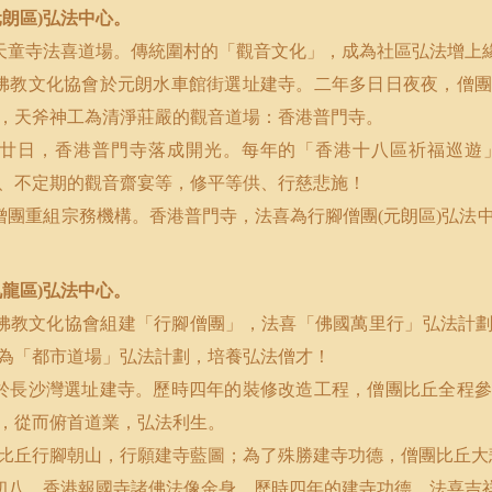
元朗區
弘法中心。
)
天童寺法喜道場。傳統圍村的「觀音文化」，成為社區弘法增上
佛教文化協會於元朗水車館街選址建寺。二年多日日夜夜，僧團
，天斧神工為清淨莊嚴的觀音道場：香港普門寺。
廿日，香港普門寺落成開光。每年的「香港十八區祈福巡遊
、不定期的觀音齋宴等，修平等供、行慈悲施！
僧團重組宗務機構。香港普門寺，法喜為行腳僧團
元朗區
弘法
(
)
九龍區
弘法中心。
)
佛教文化協會組建「行腳僧團」，法喜「佛國萬里行」弘法計
為「都市道場」弘法計劃，培養弘法僧才！
於長沙灣選址建寺。歷時四年的裝修改造工程，僧團比丘全程參
，從而俯首道業，弘法利生。
比丘行腳朝山，行願建寺藍圖；為了殊勝建寺功德，僧團比丘大
初八，香港報國寺諸佛法像金身，歷時四年的建寺功德，法喜吉