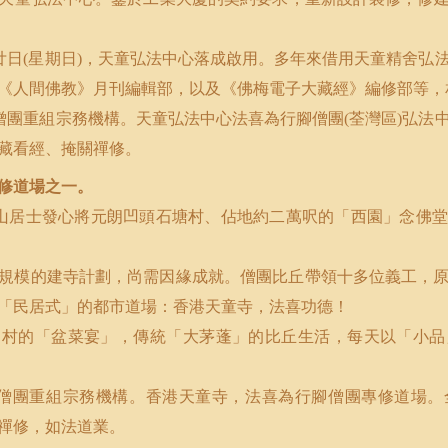
廿日
星期日
，天童弘法中心落成啟用。多年來借用天童精舍弘
(
)
《人間佛教》月刊編輯部，以及《佛梅電子大藏經》編修部等，
僧團重組宗務機構。天童弘法中心法喜為行腳僧團
荃灣區
弘法
(
)
藏看經、掩關禪修。
修道場之一。
山居士發心將元朗凹頭石塘村、佔地約二萬呎的「西園」念佛堂
規模的建寺計劃，尚需因緣成就。僧團比丘帶領十多位義工，
「民居式」的都市道場：香港天童寺，法喜功德！
圍村的「盆菜宴」，傳統「大茅蓬」的比丘生活，每天以「小品
僧團重組宗務機構。香港天童寺，法喜為行腳僧團專修道場。
禪修，如法道業。