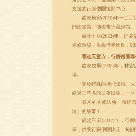
支援的行腳僧團後勤中心。
歲次庚寅
年十二月
(2010)
能圖書館、佛梅電子藏經館、
歲次壬辰
年，行腳
(2012)
專修道場，供養僧團比丘，閱
香港天童寺，行腳僧團專
歲次戊辰
年，林宏
(1998)
場。
鑒於特殊的地理環境，大
經過三年多的日夜出坡，一座
每月的共修法會、傳統
場」的故事！
歲次壬辰
年，行腳
(2012)
等，供養行腳僧團比丘，掩關