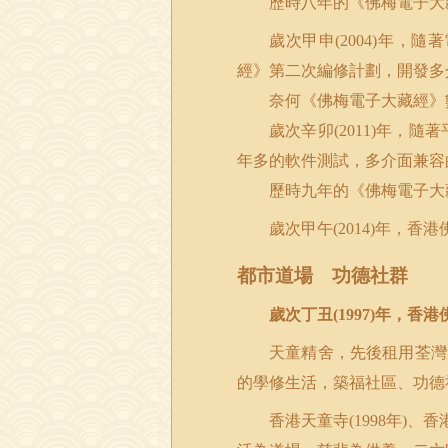
歷時八年的《佛梅電子大
歲次甲申
年，隨著
(2004)
經》第二次編修計劃，開發多
奈何《佛梅電子大藏經》
歲次辛卯
年，隨著
(2011)
年多的軟件測試，多介面兼容
歷時九年的《佛梅電子大
歲次甲午
年，香港
(2014)
都市道場 功德社群
歲次丁丑
年，香港
(1997)
天童精舍，先後租用荃灣
的學修生活，築福社區、功德
香港天童寺
年
、香
(1998
)