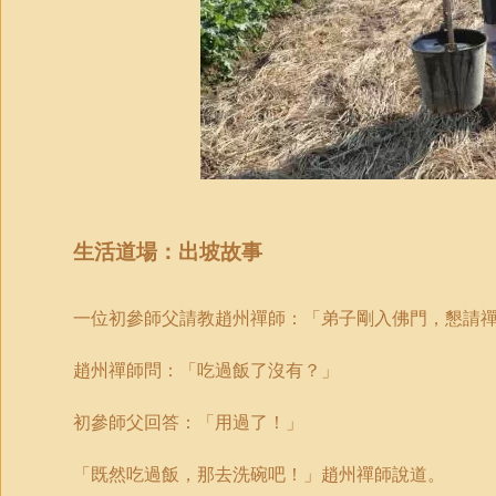
生活道場
：出坡故事
一位初參師父請教趙州禪師：「弟子剛入佛門，懇請
趙州禪師問：「吃過飯了沒有？
」
初參師父回答：「用過了！
」
「既然吃過飯，那去洗碗吧！
」
趙州禪師
說道。