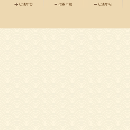
弘法年鑒
僧團年報
弘法年報