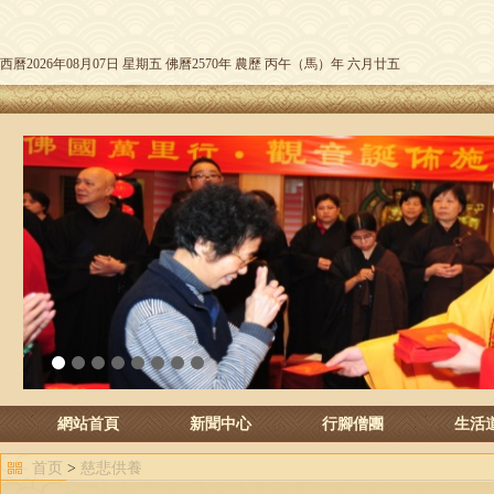
西曆2026年08月07日 星期五 佛曆2570年 農歷 丙午（馬）年 六月廿五
1
2
3
4
5
6
7
8
網站首頁
新聞中心
行腳僧團
生活
首页
>
慈悲供養