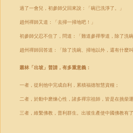
過了一會兒，初參師父回來說：「碗已洗淨了。
」
趙州禪師又道：「去掃一掃地吧！
」
初參師父忍不住了，問道：「難道參禪學道，除了洗
趙州禪師回答道：「除了洗碗、掃地以外，還有什麼
叢林
「
出坡
」
普請，有多重意義：
一者，從利他中完成自利，累積福德智慧資糧；
二者，於動中磨煉心性，諸多禪宗祖師，皆是在挑柴
三者，維繫佛教，普利群生。出坡生產使中國佛教有