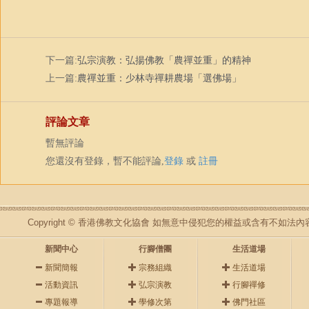
下一篇:
弘宗演教：弘揚佛教「農禪並重」的精神
上一篇:
農禪並重：少林寺禪耕農場「選佛場」
評論文章
暫無評論
您還沒有登錄，暫不能評論,
登錄
或
註冊
Copyright © 香港佛教文化協會 如無意中侵犯您的權益或含有不如
新聞中心
行腳僧團
生活道場
新聞簡報
宗務組織
生活道場
活動資訊
弘宗演教
行腳禪修
專題報導
學修次第
佛門社區